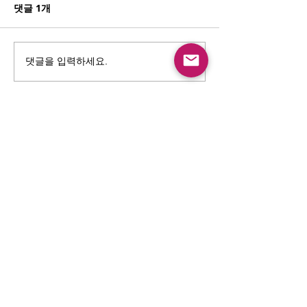
댓글 1개
사랑하는 시간이 빨리가요
Welcome to Mi
댓글을 입력하세요.
🎩
최신순
파파 쌤
2023년 7월 14일
정말 이쁩니다! 멋진 연주 감사합니다
좋아요
답글
통신판매업 신고 : 2023-성남분당B-1463
사업자등록번호 :
129-27-66713
Email :
mamasayrecords@gmail.com
Owner : Jin Sungyoon
(031-713-9487)
KakaoTalk 문의 : mamasaymusic