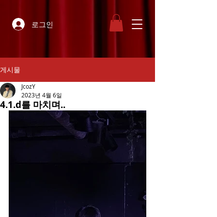
로그인
게시물
JcozY
2023년 4월 6일
4.1.d를 마치며..