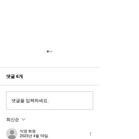
댓글 6개
사랑하는 시간이 빨리가요
Welcome to Mi
댓글을 입력하세요.
🎩
최신순
익명 회원
2023년 4월 10일