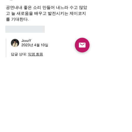
공연내내 좋은 소리 만들어 내느라 수고 많았
고 늘 새로움을 배우고 발전시키는 제이코지
를 기대한다. 
좋아요
답글
JcozY
2023년 4월 10일
답글 상대:
익명 회원
든든히 지원해주시고 기다려주셔서 감사
해요! 더 성장할게요ㅎㅎ
좋아요
답글
deLight
2023년 4월 08일
덕분에 이번 공연에서 사람들이 좋은 사운드
로 음악을 즐길 수 있던게 아닐까요! 마마세이
레코드의 대체불가능 포지션👍 앞으로도 잘
부탁드립니다 🫡