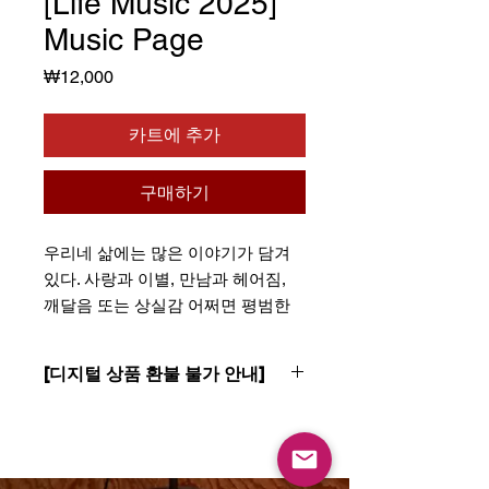
[Life Music 2025]
Music Page
가
₩12,000
격
카트에 추가
구매하기
우리네 삶에는 많은 이야기가 담겨
있다. 사랑과 이별, 만남과 헤어짐,
깨달음 또는 상실감 어쩌면 평범한
일상도.. 그리고 우리는 그것을 글로,
가사로 적어내려 간다. “Life Music”
[디지털 상품 환불 불가 안내]
그렇게 대단하지 않은 일상이 담겨
있다. 그러나 소박함 속에서 한사람
- 모든 유료 음원은 디지털 상품에 해당
한사람의 진정성을 느낄 수 있다. 바
합니다.
- 모든 디지털 상품은 결제 후 즉시 제
로 음악으로 삶을 듣는 것이다. 그래
공되거나 접근이 개시되는 특성상, 결
서 제목이 'Life Music'인 것이다.