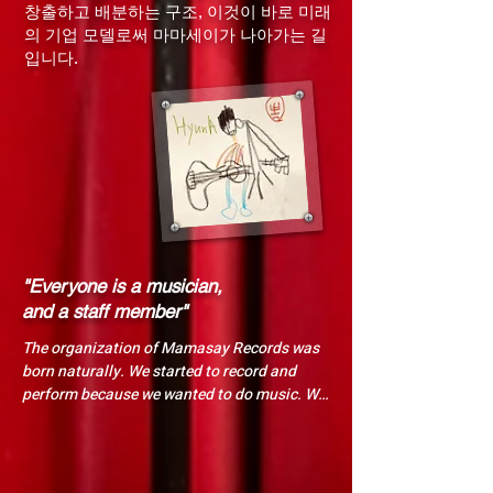
창출하고 배분하는 구조, 이것이 바로 미래
의 기업 모델로써 마마세이가 나아가는 길
입니다.
"Everyone is a musician,
and a staff member"
The organization of Mamasay Records was 
born naturally. We started to record and 
perform because we wanted to do music. We 
promoted for it, and staffed while we needed 
people to help. The number of staffs 
increased as the musicians increased. We 
have naturally built the structure which 