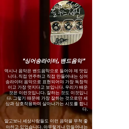
everyone becomes a musician and a staff at 
the same time. And this turned out to be a 
very exemplary model.

It can be said that Mamasay naturally came 
to have something wonderful that all 
companies want to have: innovation, 
creativity, motivation, and communication. 
It's a structure that creates and distributes 
for many livelihoods, which is the way 
"싱어송라이터, 밴드음악"
Mamasay is going as a future corporate 
model.
역시나 음악은 밴드음악으로 들어야 제 맛입
니다. 직접 연주하고 직접 만들어내는 싱어
송라이터 음악으로 표현되어야 가장 독창적
이고 가장 멋지다고 보입니다. 우리가 배운
것은 이런것입니다. 잘하는 것도 이것입니
다. 그렇기 때문에 가장 잘하는 것으로만 세
상과 상호작용하며 살아나가는 시도를 합니
다.
알고보니 세상사람들도 이런 음악을 무척 좋
아하고 있었습니다. 아무렇게나 만들어내는