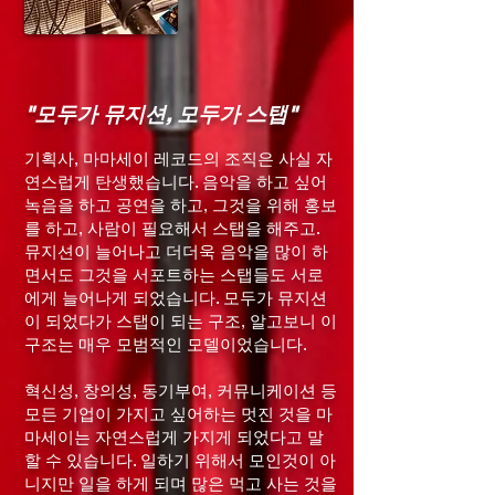
We produce our albums with the best we 
can do as the album will be about one's 
life. We will ask the people to appreciate 
it as it is. From No. 1 to No. 10, please 
"모두가 뮤지션, 모두가 스탭"
enjoy it while imagining only the music 
without watching the video.
기획사, 마마세이 레코드의 조직은 사실 자
연스럽게 탄생했습니다. 음악을 하고 싶어
녹음을 하고 공연을 하고, 그것을 위해 홍보
를 하고, 사람이 필요해서 스탭을 해주고.
뮤지션이 늘어나고 더더욱 음악을 많이 하
면서도 그것을 서포트하는 스탭들도 서로
에게 늘어나게 되었습니다. 모두가 뮤지션
이 되었다가 스탭이 되는 구조, 알고보니 이
구조는 매우 모범적인 모델이었습니다.
혁신성, 창의성, 동기부여, 커뮤니케이션 등
모든 기업이 가지고 싶어하는 멋진 것을 마
마세이는 자연스럽게 가지게 되었다고 말
할 수 있습니다. 일하기 위해서 모인것이 아
니지만 일을 하게 되며 많은 먹고 사는 것을