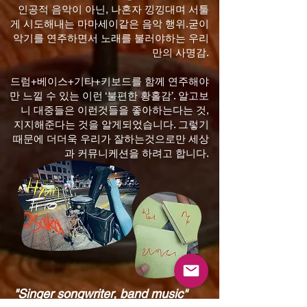
인공적 음악이 아닌, 나혼자 낑낑대며 서툴
게 시도해내는 마마세이같은 음악 행위.굳이
악기를 연주하면서 노래를 불러야하는 우리
만의 사명감.
드럼+베이스+기타+키보드를 함께 연주해야
만 느낄 수 있는 이런 ‘불편한 황홀감’. 알고보
니 대중들은 이런것들을 좋아하는다는 것,
지지해준다는 것을 알게되었습니다. 그렇기
때문에 더더욱 우리가 잘하는것으로만 세상
과 커뮤니케션을 하려고 합니다.
"Singer songwriter, band music"