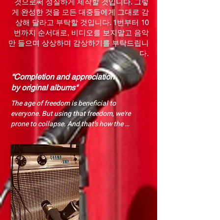
것으로써 성실하게 제작할 것입니다. 그렇
게 완성한 것을 모든 대중들에게 그대로 감
상해 달라고 부탁할 것입니다. 1번부터 10
번까지 순서대로, 비디오를 보지말고 음악
만 들으며 상상하며 감상하기를 부탁드립니
다.
“Completion and appreciation
by original albums"
The age of freedom is beneficial to 
everyone. But using that freedom, we're 
prone to collapse. And that's how the 
music industry was like as we moved into 
the 21st century.

Mamasay has the right standard of "This 
is how you should listen to music" and 
wants to spread it around. All of our 
musicians are going to tell their life 
stories in units of a 10-track original 
album.
