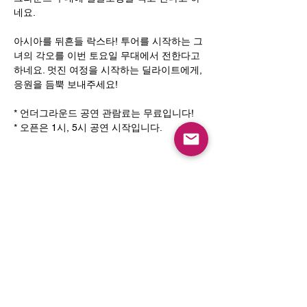
네요. 
아시아를 뒤흔들 락스타! 투어를 시작하는 그
녀의 각오를 이번 토요일 무대에서 전한다고 
하네요. 멋진 여정을 시작하는 딜라이트에게, 
응원을 듬뿍 보내주세요!
* 언더그라운드 공연 관람료는 무료입니다! 
* 오픈은 1시, 5시 공연 시작입니다.
통신판매업 신고 : 2023-성남분당B-1463
사업자등록번호 :
129-27-66713
Email :
mamasayrecords@gmail.com
Owner : Jin Sungyoon
(031-713-9487)
KakaoTalk 문의 : mamasaymusic