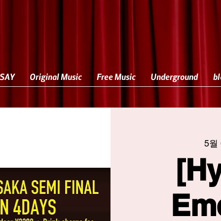
SAY
Original Music
Free Music
Underground
bl
5월 
[Hy
Em