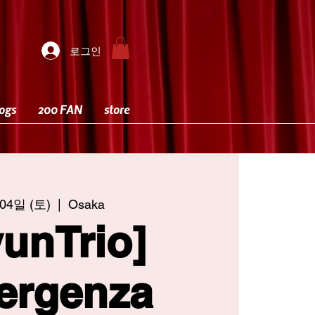
로그인
ogs
200 FAN
store
04일 (토)
  |  
Osaka
unTrio]
ergenza