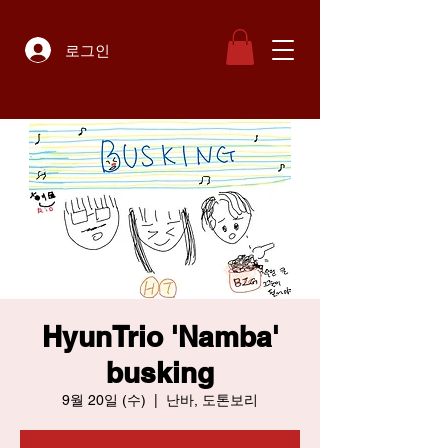
로그인
HyunTrio 'Namba'
busking
9월 20일 (수)
  |  
난바, 도톤보리