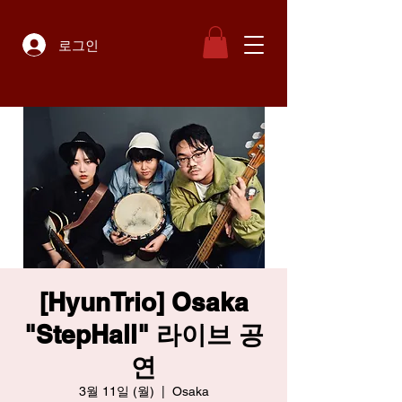
로그인
[HyunTrio] Osaka
"StepHall" 라이브 공
연
3월 11일 (월)
  |  
Osaka