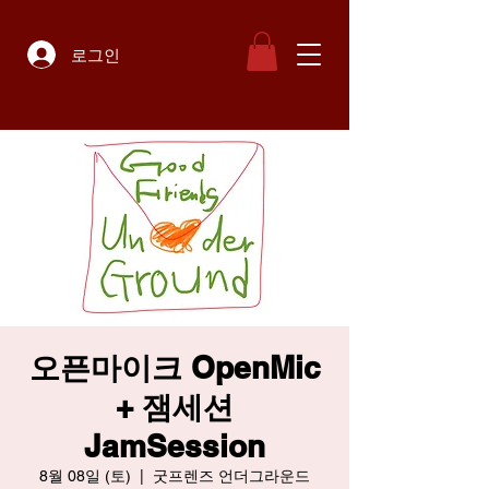
로그인
오픈마이크 OpenMic
+ 잼세션
JamSession
8월 08일 (토)
  |  
굿프렌즈 언더그라운드