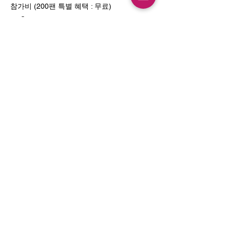
참가비 (200팬 특별 혜택 : 무료)
₩0
수량
합계
₩0
진행하기
통신판매업 신고 : 2023-성남분당B-1463
사업자등록번호 :
129-27-66713
Email :
mamasayrecords@gmail.com