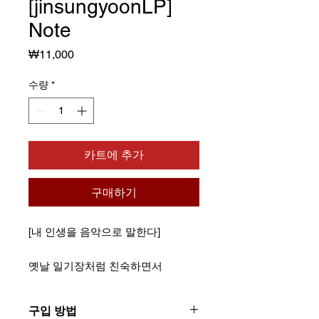
[jinsungyoonLP]
Note
가
₩11,000
격
수량
*
카트에 추가
구매하기
[내 인생을 음악으로 말한다]
옛날 일기장처럼 친숙하면서
강렬한 붉은색이 특징인
세련되고 깔끔한 디자인
구입 방법