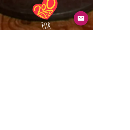
For
200펴ㅐㄴ
잘 오셨습니다.
저희들의 오리지널에 경의를 표해주셔서
감사드립니다. 각자의 진지한 삶에 마마세
이가 비집고 들어왔습니다. 하지만 갑자기
나타난건 아니예요. 생각을 많이 했드랬습
니다.
​각자 음악하며 살다가 소신껏 우리를 정말
로 좋아하는 분들과 함께 성장하면 어떻겠
나 생각하기에 이르렀습니다. 그래서 이렇
게 모여서 앨범을 내고 공연을 하게 되었습
니다.
딱 200명의 팬,
그러니까
‘편’
을 모집하고