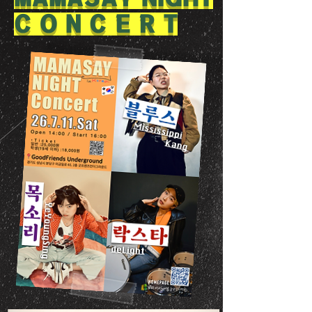
C O N C E R T