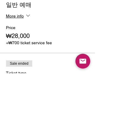
일반 예매
More info
Price
₩28,000
+₩700 ticket service fee
Sale ended
Ticket type
학생 예매
More info
Price
₩23,000
+₩575 ticket service fee