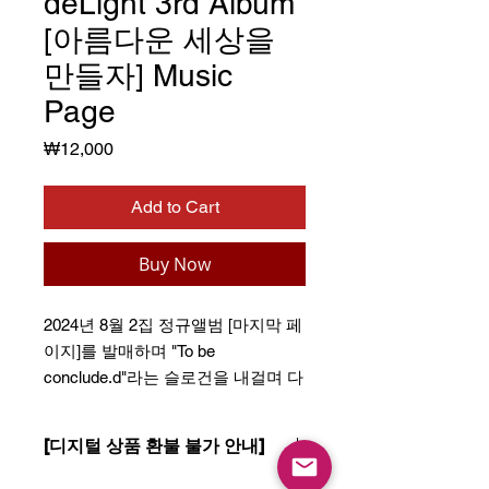
deLight 3rd Album
[아름다운 세상을
만들자] Music
Page
Price
₩12,000
Add to Cart
Buy Now
2024년 8월 2집 정규앨범 [마지막 페
이지]를 발매하며 "To be
conclude.d"라는 슬로건을 내걸며 다
음 앨범을 예고했던 deLight.
summer album과 세트로 winter
[디지털 상품 환불 불가 안내]
album인 3집 [아름다운 세상을 만들
자]를 드디어 공개한다.
- 모든 유료 음원은 디지털 상품에 해당