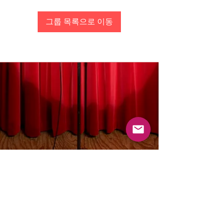
그룹 목록으로 이동
통신판매업 신고 : 2023-성남분당B-1463
사업자등록번호 :
129-27-66713
Email :
mamasayrecords@gmail.com
Owner : Jin Sungyoon
(031-713-9487)
KakaoTalk 문의 : mamasaymusic