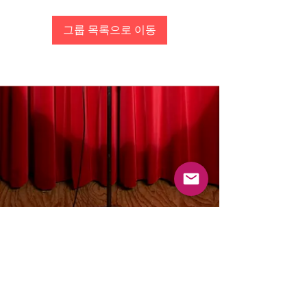
그룹 목록으로 이동
통신판매업 신고 : 2023-성남분당B-1463
사업자등록번호 :
129-27-66713
Email :
mamasayrecords@gmail.com
Owner : Jin Sungyoon
(031-713-9487)
KakaoTalk 문의 : mamasaymusic