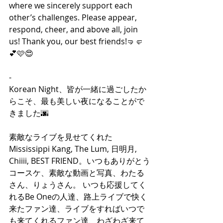
where we sincerely support each 
other’s challenges. Please appear, 
respond, cheer, and above all, join 
us! Thank you, our best friends!🤜🤛
💕🩷😍
-
Korean Night、皆が一緒に過ごしたか
らこそ、最も美しい夜になることがで
きました🌆
素敵なライブを見せてくれた
Mississippi Kang, The Lum, 日明月, 
Chiiii, BEST FRIEND。いつもありがとう
コースケ、素敵な動画と写真、わたる
さん、りょうさん。 いつも応援してく
れるBe Oneの人達、路上ライブで快く
来たファン達、ライブをすればいつで
も来てくれるファン達、わざわざ来て