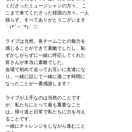
くださったミュージシャンの方々、 こ
こまで来てくださった韓国の方々.. 一人
残らず、すべてありがとうございます
╰(*´︶`*)╯♡
ライブは当然、各チームごとの魅力を
感じることができて素敵でしたし、恥
ずかしがらずに一緒に呼応してくれた
皆さんが本当に素敵でした。
会場で初めて会ってお互いに友達にな
り、一緒に話して一緒に過ごす時間に
なったことが一番感謝します！
ライブが上手なのは当然のことです
が、私たちにとって最も重要なこと
は、帰り道と日常で私たちに力を与え
ることです。
一緒にチャレンジをしながら進むこと