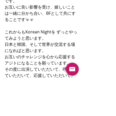
です。
お互いに良い影響を受け、嬉しいこと
は一緒に分かち合い、BFとして共にす
ることです🤜🤛
これからもKorean Nightを ずっとやっ
てみようと思います。
日本と韓国、そして世界が交流する場
になればと思います。
お互いのチャレンジを心から応援する
アジトになることを願っています。
その度に出演していただいて、呼応し
ていただいて、応援していただいて、
何よりご一緒にお願いします！
私たちのベストフレンド、皆さん あり
がとうございます🩷